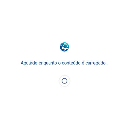
Surpreenda-se com o Ensino Einstein.
Junte-se a nós
Faculdade Einstein
Escola Técnica
Para Empresas
Aguarde enquanto o conteúdo é carregado...
Einstein Prepara
O Ensino Einstein
Faça Parte