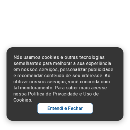
Clique aqui
e consulte o
cadastro da
Instituição no
Sistema e-Mec
Nós usamos cookies e outras tecnologias
semelhantes para melhorar a sua experiência
em nossos serviços, personalizar publicidade
e recomendar conteúdo de seu interesse. Ao
utilizar nossos serviços, você concorda com
Termos de Uso e Política de Privacidade
tal monitoramento. Para saber mais acesse
©2025 Einstein Hospital Israelita -
TODOS OS DIREITOS RESERVADOS
nossa
Política de Privacidade e Uso de
CNPJ: 60.765.823/0001-30 - Endereço: Av. Albert Einstein, 627 - Morumbi -
Cookies.
São Paulo - SP - 05652-000
Entendi e Fechar
Ol