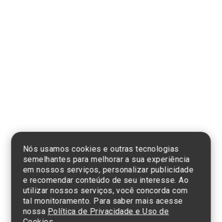
Clique aqui
e consulte o
cadastro da
Instituição no
Sistema e-Mec
Nós usamos cookies e outras tecnologias
semelhantes para melhorar a sua experiência
Termos de Uso e Política de Privacidade
em nossos serviços, personalizar publicidade
©2025 Einstein Hospital Israelita -
TODOS OS DIREITOS RESERVADOS
e recomendar conteúdo de seu interesse. Ao
utilizar nossos serviços, você concorda com
CNPJ: 60.765.823/0001-30 - Endereço: Av. Albert Einstein, 627 - Morumbi -
São Paulo - SP - 05652-000
tal monitoramento. Para saber mais acesse
nossa
Política de Privacidade e Uso de
Cookies.