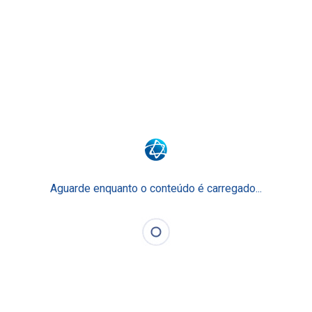
Surpreenda o seu futuro.
Surpreenda-se com o Ensino Einstein.
Junte-se a nós
Faculdade Einstein
Escola Técnica
Para Empresas
Aguarde enquanto o conteúdo é carregado...
Einstein Prepara
O Ensino Einstein