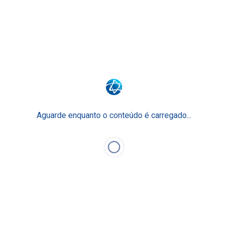
Surpreenda o seu futuro.
Surpreenda-se com o Ensino Einstein.
Junte-se a nós
Faculdade Einstein
Escola Técnica
Para Empresas
Aguarde enquanto o conteúdo é carregado...
Einstein Prepara
O Ensino Einstein
Faça Parte