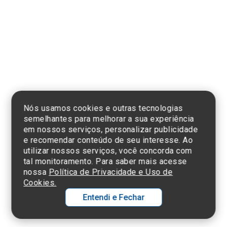
Clique aqui
e consulte o
cadastro da
Instituição no
Sistema e-Mec
Nós usamos cookies e outras tecnologias
semelhantes para melhorar a sua experiência
em nossos serviços, personalizar publicidade
e recomendar conteúdo de seu interesse. Ao
utilizar nossos serviços, você concorda com
Termos de Uso e Política de Privacidade
tal monitoramento. Para saber mais acesse
©2025 Einstein Hospital Israelita -
TODOS OS DIREITOS RESERVADOS
nossa
Política de Privacidade e Uso de
CNPJ: 60.765.823/0001-30 - Endereço: Av. Albert Einstein, 627 - Morumbi -
Cookies.
São Paulo - SP - 05652-000
Entendi e Fechar
Ol