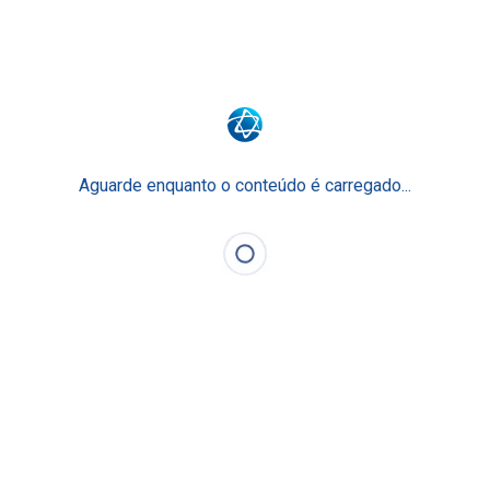
Surpreenda-se com o Ensino Einstein.
Junte-se a nós
Faculdade Einstein
Aguarde enquanto o conteúdo é carregado...
Escola Técnica
Para Empresas
Einstein Prepara
O Ensino Einstein
Faça Parte