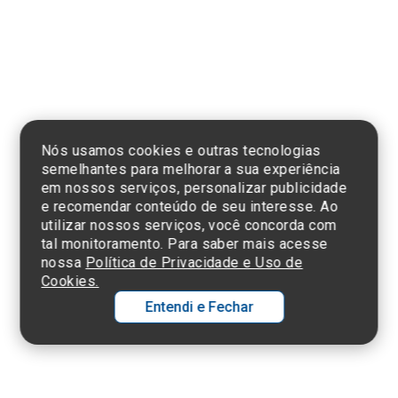
Clique aqui
e consulte o
cadastro da
Instituição no
Sistema e-Mec
Nós usamos cookies e outras tecnologias
semelhantes para melhorar a sua experiência
em nossos serviços, personalizar publicidade
e recomendar conteúdo de seu interesse. Ao
utilizar nossos serviços, você concorda com
Termos de Uso e Política de Privacidade
tal monitoramento. Para saber mais acesse
©2025 Einstein Hospital Israelita -
TODOS OS DIREITOS RESERVADOS
nossa
Política de Privacidade e Uso de
CNPJ: 60.765.823/0001-30 - Endereço: Av. Albert Einstein, 627 - Morumbi -
Cookies.
São Paulo - SP - 05652-000
Entendi e Fechar
Ol
C
p