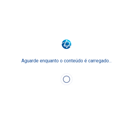
Junte-se a nós
Faculdade Einstein
Escola Técnica
Para Empresas
Aguarde enquanto o conteúdo é carregado...
Einstein Prepara
O Ensino Einstein
Faça Parte
Nossos Cursos