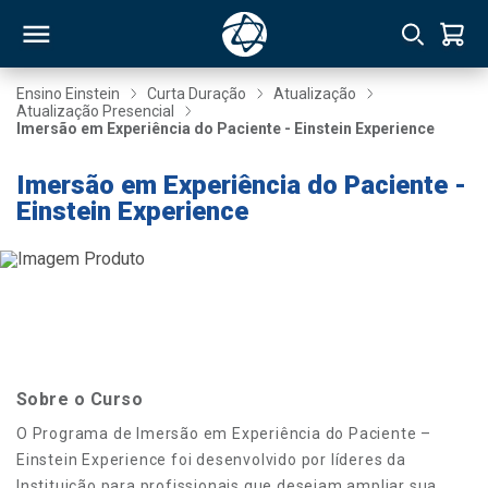
Ensino Einstein
Curta Duração
Atualização
Atualização Presencial
Imersão em Experiência do Paciente - Einstein Experience
RSO
Imersão em Experiência do Paciente -
Einstein Experience
TIVAS
S
IN
ONAL
 MBA
Sobre o Curso
O Programa de Imersão em Experiência do Paciente –
Einstein Experience foi desenvolvido por líderes da
NTRO
Instituição para profissionais que desejam ampliar sua