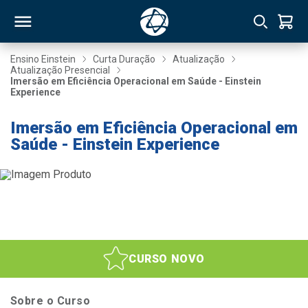
Ensino Einstein
Curta Duração
Atualização
Atualização Presencial
Imersão em Eficiência Operacional em Saúde - Einstein
RSO
Experience
Imersão em Eficiência Operacional em
TIVAS
Saúde - Einstein Experience
S
IN
ONAL
 MBA
CURSO NOVO
Sobre o Curso
NTRO