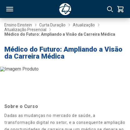
Ensino Einstein
Curta Duração
Atualização
Atualização Presencial
Médico do Futuro: Ampliando a Visão da Carreira Médica
RSO
Médico do Futuro: Ampliando a Visão
da Carreira Médica
TIVAS
S
IN
ONAL
 MBA
Sobre o Curso
Dadas as mudanças no mercado de saúde, a
transformação digital no setor, e a consequente ampliação
NTRO
de oportunidades de carreira que um médico se depara ao