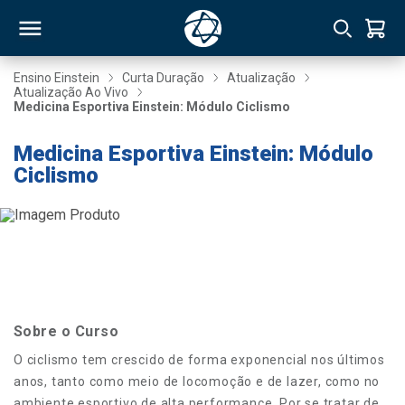
Ensino Einstein
Curta Duração
Atualização
Atualização Ao Vivo
Medicina Esportiva Einstein: Módulo Ciclismo
RSO
Medicina Esportiva Einstein: Módulo
Ciclismo
TIVAS
S
IN
ONAL
 MBA
Sobre o Curso
O ciclismo tem crescido de forma exponencial nos últimos
anos, tanto como meio de locomoção e de lazer, como no
NTRO
ambiente esportivo de alta performance. Por se tratar de