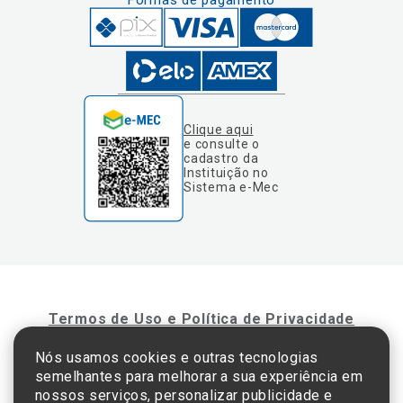
Formas de pagamento
Clique aqui
e consulte o
cadastro da
Instituição no
Sistema e-Mec
Termos de Uso e Política de Privacidade
Nós usamos cookies e outras tecnologias
semelhantes para melhorar a sua experiência em
©2025 Einstein Hospital Israelita -
TODOS OS DIREITOS RESERVADOS
nossos serviços, personalizar publicidade e