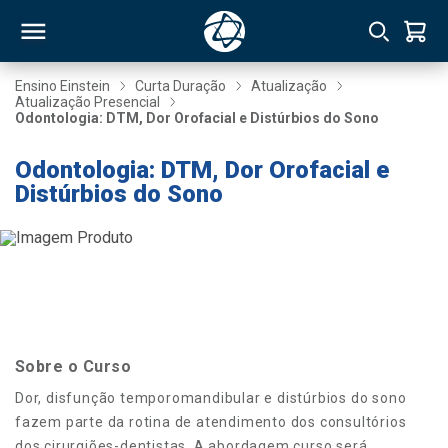
Ensino Einstein
Curta Duração
Atualização
Atualização Presencial
Odontologia: DTM, Dor Orofacial e Distúrbios do Sono
RSO
Odontologia: DTM, Dor Orofacial e
Distúrbios do Sono
TIVAS
S
IN
ONAL
 MBA
Sobre o Curso
Dor, disfunção temporomandibular e distúrbios do sono
fazem parte da rotina de atendimento dos consultórios
NTRO
dos cirurgiões-dentistas. A abordagem curso será