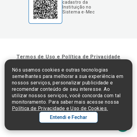
cadastro da
Instituição no
Sistema e-Mec
Termos de Uso e Política de Privacidade
Nós usamos cookies e outras tecnologias
semelhantes para melhorar a sua experiência em
©2025 Einstein Hospital Israelita -
TODOS OS DIREITOS RESERVADOS
nossos serviços, personalizar publicidade e
CNPJ: 60.765.823/0001-30 - Endereço: Av. Albert Einstein, 627 - Morumbi - São
recomendar conteúdo de seu interesse. Ao
Paulo - SP - 05652-000
utilizar nossos serviços, você concorda com tal
monitoramento. Para saber mais acesse nossa
Política de Privacidade e Uso de Cookies.
Entendi e Fechar
Ol