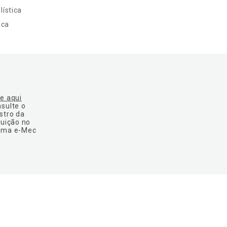
ística
ica
ue aqui
nsulte o
stro da
tuição no
ema e-Mec