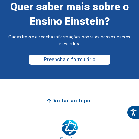
Quer saber mais sobre o
Ensino Einstein?
Cadastre-se e receba informações sobre os nossos cursos
e eventos.
Preencha o formulário
Voltar ao topo