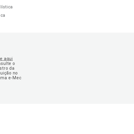
ística
ica
ue aqui
nsulte o
stro da
tuição no
ema e-Mec