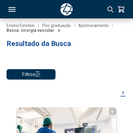
Ensino Einstein
Pós-graduação
Aprimoramento
Busca: cirurgia vascular
x
RSO
Resultado da Busca
TIVAS
S
IN
Filtros
ONAL
1
 MBA
NTRO