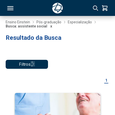
Ensino Einstein
Pós-graduação
Especialização
Busca: assistente social
x
RSO
Resultado da Busca
TIVAS
S
IN
Filtros
ONAL
1
 MBA
NTRO