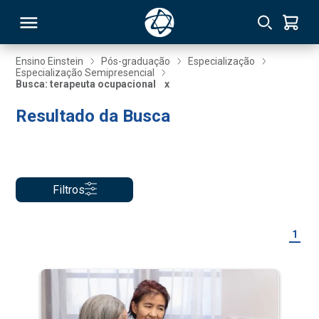
Ensino Einstein
Pós-graduação
Especialização
Especialização Semipresencial
Busca: terapeuta ocupacional
x
RSO
Resultado da Busca
TIVAS
S
IN
Filtros
ONAL
1
 MBA
NTRO