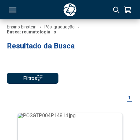
Ensino Einstein
Pós-graduação
Busca: reumatologia
x
RSO
Resultado da Busca
TIVAS
S
IN
Filtros
ONAL
1
 MBA
NTRO