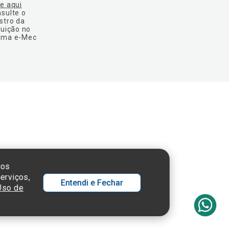
ue aqui
nsulte o
stro da
tuição no
ema e-Mec
 SP - 05652-000
sos
erviços,
Entendi e Fechar
 Uso de
Ol