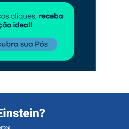
Einstein?
entos.