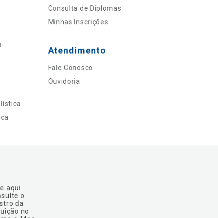
Consulta de Diplomas
Minhas Inscrições
n
Atendimento
Fale Conosco
Ouvidoria
ística
ica
ue aqui
nsulte o
stro da
tuição no