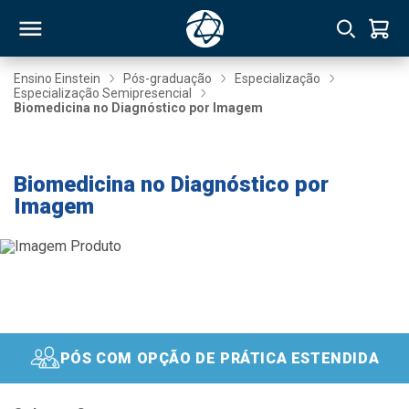
Ensino Einstein
Pós-graduação
Especialização
Especialização Semipresencial
Biomedicina no Diagnóstico por Imagem
RSO
Taxa de Inscrição Gratuita
TIVAS
Biomedicina no Diagnóstico por
Imagem
S
IN
ONAL
 MBA
PÓS COM OPÇÃO DE PRÁTICA ESTENDIDA
NTRO