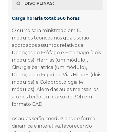
DISCIPLINAS:
Carga horária total: 360 horas
Introdução à Cirurgia Robótica
O curso será ministrado em 10
módulos teóricos nos quais serão
30h
abordados assuntos relativos a:
Doenças do Esôfago e Estômago (dois
Coloproctologia
módulos), Hernias (um módulo),
Cirurgia bariátrica (um módulo),
80h
Doenças do Fígado e Vias Biliares (dois
módulos) e Coloproctologia (4
Estômago, Esôfago e Cirurgia
módulos). Além das aulas mensais, os
Bariátrica
alunos terão um curso de 30h em
formato EAD.
60h
As aulas serão conduzidas de forma
Fígado, Vias Biliares e Hérnias
dinâmica e interativa, favorecendo