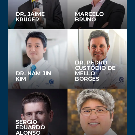
DR. JAIME
MARCELO
KRÜGER
BRUNO
DR. PEDRO
CUSTÓDIO DE
DR. NAM JIN
MELLO
KIM
BORGES
SERGIO
EDUARDO
ALONSO