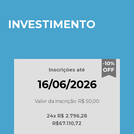
ou boleto à vista. O envio dos documentos
poderá ser realizado futuramente, mas lembre-
INVESTIMENTO
se que o envio é obrigatório e deve ser
realizado em até 30 dias após o início das aulas.
Inscrições até
16/06/2026
Valor da inscrição: R$ 50,00
24x R$ 2.796,28
R$67.110,72