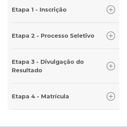
Etapa 1 - Inscrição
Inscreva-se no site do Ensino Einstein e, em
seguida, realize o pagamento da taxa de
Etapa 2 - Processo Seletivo
inscrição.
Após a confirmação do pagamento da taxa de
inscrição, você receberá um e-mail com acesso
Etapa 3 - Divulgação do
ao Portal do Candidato para o preenchimento
Resultado
de dados pessoais, acadêmicos, profissionais e
seleção do plano de pagamento.
Em até 10 dias úteis, após avaliação do
coordenador do curso, você receberá um e-
Etapa 4 - Matrícula
mail com o resultado do processo seletivo. Por
favor, lembre-se de verificar a sua caixa de
Se aprovado, você receberá as instruções para
entrada e de spam.
realizar a matrícula, que se refere ao de acordo
no contrato e pagamento da primeira parcela