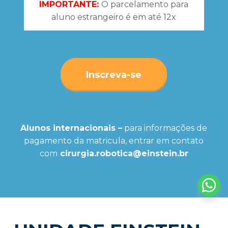
IMPORTANTE:
O parcelamento para
aluno estrangeiro é em até 12x
Inscreva-se
Alunos internacionais –
para informações de
pagamento da matricula, entrar em contato
com
cirurgia.robotica@einstein.br