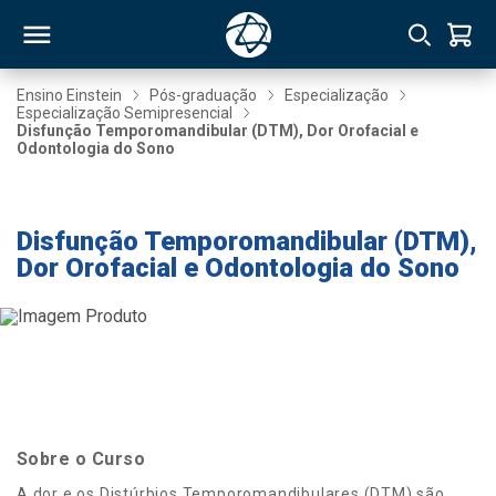
Ensino Einstein
Pós-graduação
Especialização
Especialização Semipresencial
Disfunção Temporomandibular (DTM), Dor Orofacial e
RSO
Odontologia do Sono
Taxa de Inscrição Gratuita
TIVAS
Disfunção Temporomandibular (DTM),
S
IN
Dor Orofacial e Odontologia do Sono
ONAL
 MBA
Sobre o Curso
NTRO
A dor e os Distúrbios Temporomandibulares (DTM) são