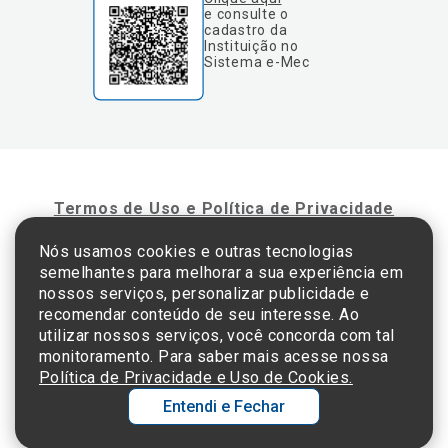
e consulte o
cadastro da
Instituição no
Sistema e-Mec
Termos de Uso e Política de Privacidade
Nós usamos cookies e outras tecnologias
semelhantes para melhorar a sua experiência em
©2025 Einstein Hospital Israelita -
TODOS OS DIREITOS RESERVADOS
nossos serviços, personalizar publicidade e
CNPJ: 60.765.823/0001-30 - Endereço: Av. Albert Einstein, 627 - Morumbi - São
recomendar conteúdo de seu interesse. Ao
Paulo - SP - 05652-000
utilizar nossos serviços, você concorda com tal
monitoramento. Para saber mais acesse nossa
Política de Privacidade e Uso de Cookies.
Entendi e Fechar