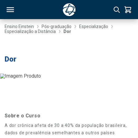
Ensino Einstein
Pós-graduação
Especialização
Especialização a Distância
Dor
RSO
Taxa de Inscrição Gratuita
Dor
TIVAS
S
IN
ONAL
 MBA
Sobre o Curso
A dor crônica afeta de 30 a 40% da população brasileira,
dados de prevalência semelhantes a outros países
NTRO