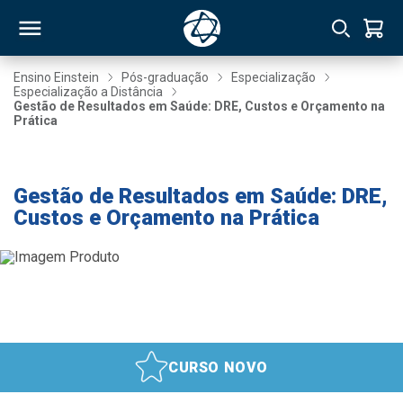
Ensino Einstein
Pós-graduação
Especialização
Especialização a Distância
Gestão de Resultados em Saúde: DRE, Custos e Orçamento na
RSO
Prática
Taxa de Inscrição Gratuita
TIVAS
Gestão de Resultados em Saúde: DRE,
S
IN
Custos e Orçamento na Prática
ONAL
 MBA
CURSO NOVO
NTRO