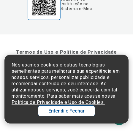
Instituição no
Sistema e-Mec
Termos de Uso e Política de Privacidade
Nós usamos cookies e outras tecnologias
semelhantes para melhorar a sua experiência em
©2025 Einstein Hospital Israelita -
TODOS OS DIREITOS RESERVADOS
nossos serviços, personalizar publicidade e
CNPJ: 60.765.823/0001-30 - Endereço: Av. Albert Einstein, 627 - Morumbi - São
recomendar conteúdo de seu interesse. Ao
Paulo - SP - 05652-000
utilizar nossos serviços, você concorda com tal
monitoramento. Para saber mais acesse nossa
Política de Privacidade e Uso de Cookies.
Entendi e Fechar
Ol