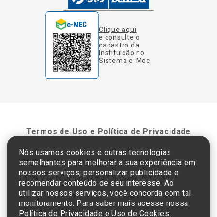
Clique aqui
e consulte o
cadastro da
Instituição no
Sistema e-Mec
Termos de Uso e Política de Privacidade
Nós usamos cookies e outras tecnologias
semelhantes para melhorar a sua experiência em
©2025 Einstein Hospital Israelita -
TODOS OS DIREITOS RESERVADOS
nossos serviços, personalizar publicidade e
CNPJ: 60.765.823/0001-30 - Endereço: Av. Albert Einstein, 627 - Morumbi - São
recomendar conteúdo de seu interesse. Ao
Paulo - SP - 05652-000
utilizar nossos serviços, você concorda com tal
monitoramento. Para saber mais acesse nossa
Política de Privacidade e Uso de Cookies.