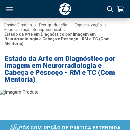
Ensino Einstein
Pós-graduação
Especialização
Especialização Semipresencial
Estado da Arte em Diagnóstico por Imagem em
RSO
Neurorradiologia e Cabeça e Pescoço - RM e TC (Com
Mentoria)
TIVAS
Estado da Arte em Diagnóstico por
Imagem em Neurorradiologia e
S
IN
Cabeça e Pescoço - RM e TC (Com
Mentoria)
ONAL
 MBA
PÓS COM OPÇÃO DE PRÁTICA ESTENDIDA
NTRO