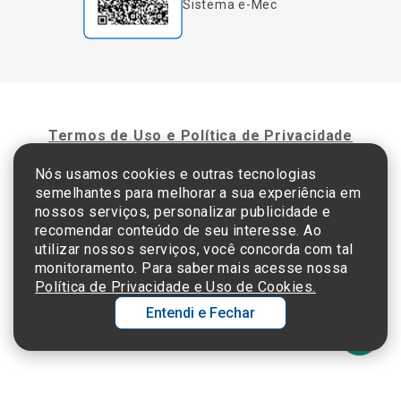
Sistema e-Mec
Termos de Uso e Política de Privacidade
Nós usamos cookies e outras tecnologias
semelhantes para melhorar a sua experiência em
©2025 Einstein Hospital Israelita -
TODOS OS DIREITOS RESERVADOS
nossos serviços, personalizar publicidade e
CNPJ: 60.765.823/0001-30 - Endereço: Av. Albert Einstein, 627 - Morumbi - São
recomendar conteúdo de seu interesse. Ao
Paulo - SP - 05652-000
utilizar nossos serviços, você concorda com tal
monitoramento. Para saber mais acesse nossa
Política de Privacidade e Uso de Cookies.
Entendi e Fechar
Ol
C