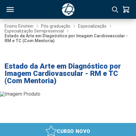
Ensino Einstein
Pós-graduação
Especialização
Especialização Semipresencial
Estado da Arte em Diagnóstico por Imagem Cardiovascular -
RSO
RM e TC (Com Mentoria)
Taxa de Inscrição Gratuita
TIVAS
Estado da Arte em Diagnóstico por
S
IN
Imagem Cardiovascular - RM e TC
(Com Mentoria)
ONAL
 MBA
CURSO NOVO
NTRO