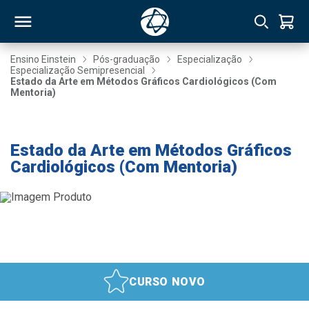
Ensino Einstein
Pós-graduação
Especialização
Especialização Semipresencial
Estado da Arte em Métodos Gráficos Cardiológicos (Com
RSO
Mentoria)
Taxa de Inscrição Gratuita
TIVAS
Estado da Arte em Métodos Gráficos
S
IN
Cardiológicos (Com Mentoria)
ONAL
 MBA
CURSO NOVO
NTRO