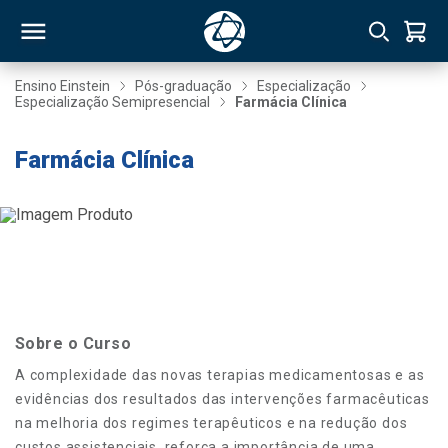
Ensino Einstein
Pós-graduação
Especialização
Especialização Semipresencial
Farmácia Clínica
RSO
Farmácia Clínica
TIVAS
S
IN
ONAL
Sobre o Curso
 MBA
A complexidade das novas terapias medicamentosas e as
evidências dos resultados das intervenções farmacêuticas
na melhoria dos regimes terapêuticos e na redução dos
NTRO
custos assistenciais, reforça a importância de uma