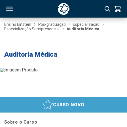
Ensino Einstein
Pós-graduação
Especialização
Especialização Semipresencial
Auditoria Médica
RSO
Taxa de Inscrição Gratuita
Auditoria Médica
TIVAS
S
IN
ONAL
 MBA
CURSO NOVO
Sobre o Curso
NTRO