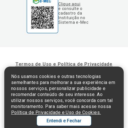
Clique aqui
e consulte o
cadastro da
Instituição no
Sistema e-Mec
Termos de Uso e Política de Privacidade
Nós usamos cookies e outras tecnologias
semelhantes para melhorar a sua experiência em
©2025 Einstein Hospital Israelita -
TODOS OS DIREITOS RESERVADOS
nossos serviços, personalizar publicidade e
CNPJ: 60.765.823/0001-30 - Endereço: Av. Albert Einstein, 627 - Morumbi - São
recomendar conteúdo de seu interesse. Ao
Paulo - SP - 05652-000
utilizar nossos serviços, você concorda com tal
monitoramento. Para saber mais acesse nossa
Política de Privacidade e Uso de Cookies.
Entendi e Fechar