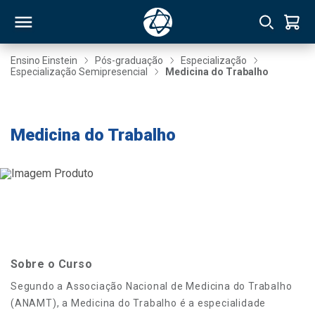
Ensino Einstein
Pós-graduação
Especialização
Especialização Semipresencial
Medicina do Trabalho
RSO
Taxa de Inscrição Gratuita
Medicina do Trabalho
TIVAS
S
IN
ONAL
 MBA
Sobre o Curso
Segundo a Associação Nacional de Medicina do Trabalho
(ANAMT), a Medicina do Trabalho é a especialidade
NTRO