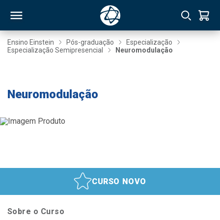
Ensino Einstein
Pós-graduação
Especialização
Especialização Semipresencial
Neuromodulação
RSO
Taxa de Inscrição Gratuita
Neuromodulação
TIVAS
S
IN
ONAL
 MBA
CURSO NOVO
Sobre o Curso
NTRO