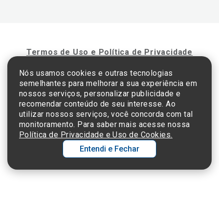
Termos de Uso e Política de Privacidade
Nós usamos cookies e outras tecnologias
semelhantes para melhorar a sua experiência em
©2025 Einstein Hospital Israelita -
TODOS OS DIREITOS RESERVADOS
nossos serviços, personalizar publicidade e
CNPJ: 60.765.823/0001-30 - Endereço: Av. Albert Einstein, 627 - Morumbi - São
recomendar conteúdo de seu interesse. Ao
Paulo - SP - 05652-000
utilizar nossos serviços, você concorda com tal
monitoramento. Para saber mais acesse nossa
Política de Privacidade e Uso de Cookies.
Entendi e Fechar
Ol
C
p
t