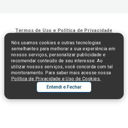
Termos de Uso e Política de Privacidade
Nós usamos cookies e outras tecnologias
semelhantes para melhorar a sua experiência em
©2025 Einstein Hospital Israelita -
TODOS OS DIREITOS RESERVADOS
nossos serviços, personalizar publicidade e
CNPJ: 60.765.823/0001-30 - Endereço: Av. Albert Einstein, 627 - Morumbi - São
recomendar conteúdo de seu interesse. Ao
Paulo - SP - 05652-000
utilizar nossos serviços, você concorda com tal
monitoramento. Para saber mais acesse nossa
Política de Privacidade e Uso de Cookies.
Entendi e Fechar
Ol
C
p
t