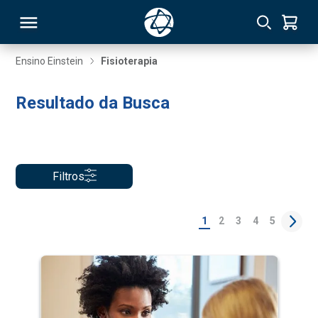
Ensino Einstein
Fisioterapia
RSO
Resultado da Busca
TIVAS
S
IN
Filtros
ONAL
1
2
3
4
5
 MBA
NTRO