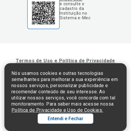
e consulte o
cadastro da
Instituição no
Sistema e-Mec
Termos de Uso e Política de Privacidade
Nós usamos cookies e outras tecnologias
semelhantes para melhorar a sua experiência em
©2025 Einstein Hospital Israelita -
TODOS OS DIREITOS RESERVADOS
nossos serviços, personalizar publicidade e
CNPJ: 60.765.823/0001-30 - Endereço: Av. Albert Einstein, 627 - Morumbi - São
recomendar conteúdo de seu interesse. Ao
Paulo - SP - 05652-000
utilizar nossos serviços, você concorda com tal
monitoramento. Para saber mais acesse nossa
Política de Privacidade e Uso de Cookies.
Entendi e Fechar