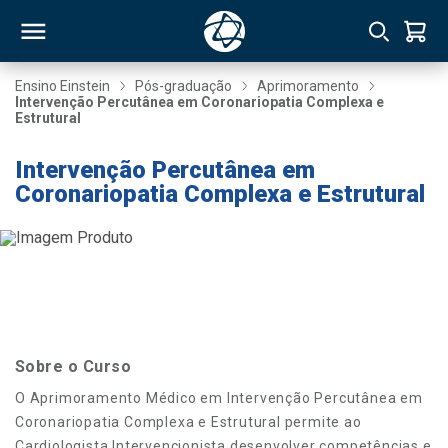
Ensino Einstein
Pós-graduação
Aprimoramento
Intervenção Percutânea em Coronariopatia Complexa e
Estrutural
RSO
Intervenção Percutânea em
Coronariopatia Complexa e Estrutural
TIVAS
S
IN
ONAL
 MBA
Sobre o Curso
O Aprimoramento Médico em Intervenção Percutânea em
Coronariopatia Complexa e Estrutural permite ao
NTRO
Cardiologista Intervencionista desenvolver competências e