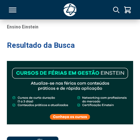
Ensino Einstein
RSO
Resultado da Busca
TIVAS
S
IN
ONAL
 MBA
NTRO