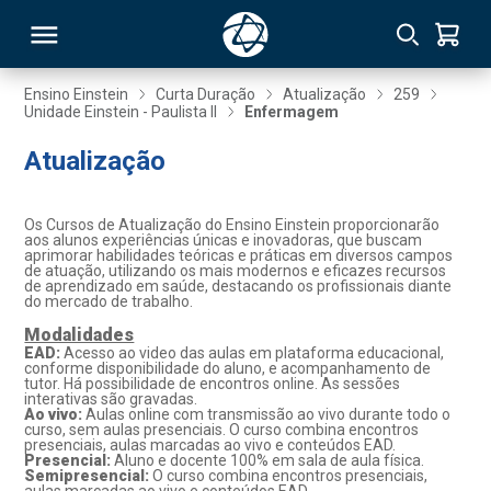
Ensino Einstein
Curta Duração
Atualização
259
Unidade Einstein - Paulista II
Enfermagem
RSO
Atualização
TIVAS
Os Cursos de Atualização do Ensino Einstein proporcionarão
aos alunos experiências únicas e inovadoras, que buscam
S
IN
aprimorar habilidades teóricas e práticas em diversos campos
de atuação, utilizando os mais modernos e eficazes recursos
de aprendizado em saúde, destacando os profissionais diante
ONAL
do mercado de trabalho.
Modalidades
EAD:
Acesso ao video das aulas em plataforma educacional,
conforme disponibilidade do aluno, e acompanhamento de
tutor. Há possibilidade de encontros online. As sessões
 MBA
interativas são gravadas.
Ao vivo:
Aulas online com transmissão ao vivo durante todo o
curso, sem aulas presenciais. O curso combina encontros
presenciais, aulas marcadas ao vivo e conteúdos EAD.
Presencial:
Aluno e docente 100% em sala de aula física.
Semipresencial:
O curso combina encontros presenciais,
NTRO