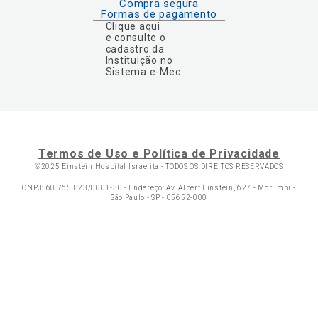
Compra segura
Formas de pagamento
Clique aqui
e consulte o
cadastro da
Instituição no
Sistema e-Mec
Termos de Uso e Política de Privacidade
©2025 Einstein Hospital Israelita -
TODOS OS DIREITOS RESERVADOS
CNPJ: 60.765.823/0001-30 - Endereço: Av. Albert Einstein, 627 - Morumbi -
São Paulo - SP - 05652-000
Ol
C