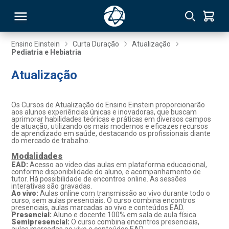
Ensino Einstein
Curta Duração
Atualização
Pediatria e Hebiatria
RSO
Atualização
TIVAS
Os Cursos de Atualização do Ensino Einstein proporcionarão
aos alunos experiências únicas e inovadoras, que buscam
S
IN
aprimorar habilidades teóricas e práticas em diversos campos
de atuação, utilizando os mais modernos e eficazes recursos
de aprendizado em saúde, destacando os profissionais diante
ONAL
do mercado de trabalho.
Modalidades
EAD:
Acesso ao video das aulas em plataforma educacional,
conforme disponibilidade do aluno, e acompanhamento de
tutor. Há possibilidade de encontros online. As sessões
 MBA
interativas são gravadas.
Ao vivo:
Aulas online com transmissão ao vivo durante todo o
curso, sem aulas presenciais. O curso combina encontros
presenciais, aulas marcadas ao vivo e conteúdos EAD.
Presencial:
Aluno e docente 100% em sala de aula física.
Semipresencial:
O curso combina encontros presenciais,
NTRO