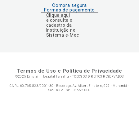
Compra segura
Formas de pagamento
Clique aqui
e consulte o
cadastro da
Instituição no
Sistema e-Mec
Termos de Uso e Política de Privacidade
©2025 Einstein Hospital Israelita -
TODOS OS DIREITOS RESERVADOS
CNPJ: 60.765.823/0001-30 - Endereço: Av. Albert Einstein, 627 - Morumbi -
São Paulo - SP - 05652-000
Ol
C