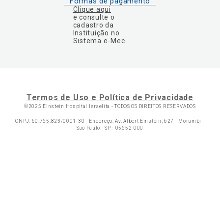
Formas de pagamento
Clique aqui
e consulte o
cadastro da
Instituição no
Sistema e-Mec
Termos de Uso e Política de Privacidade
©2025 Einstein Hospital Israelita -
TODOS OS DIREITOS RESERVADOS
CNPJ: 60.765.823/0001-30 - Endereço: Av. Albert Einstein, 627 - Morumbi -
São Paulo - SP - 05652-000
Ol
C
p