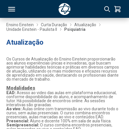
Ensino Einstein
Curta Duração
Atualização
Unidade Einstein - Paulista II
Psiquiatria
RSO
Atualização
TIVAS
Os Cursos de Atualização do Ensino Einstein proporcionarão
aos alunos experiências únicas e inovadoras, que buscam
S
IN
aprimorar habilidades teóricas e práticas em diversos campos
de atuação, utilizando os mais modernos e eficazes recursos
de aprendizado em saúde, destacando os profissionais diante
ONAL
do mercado de trabalho.
Modalidades
EAD:
Acesso ao video das aulas em plataforma educacional,
conforme disponibilidade do aluno, e acompanhamento de
tutor. Há possibilidade de encontros online. As sessões
 MBA
interativas são gravadas.
Ao vivo:
Aulas online com transmissão ao vivo durante todo o
curso, sem aulas presenciais. O curso combina encontros
presenciais, aulas marcadas ao vivo e conteúdos EAD.
Presencial:
Aluno e docente 100% em sala de aula física.
Semipresencial:
O curso combina encontros presenciais,
NTRO