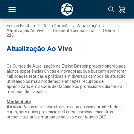
Ensino Einstein
Curta Duração
Atualização
Atualização Ao Vivo
Terapeuta ocupacional
Online
225
RSO
Atualização Ao Vivo
TIVAS
Os Cursos de Atualização do Ensino Einstein proporcionarão aos
S
IN
alunos experiências únicas e inovadoras, que buscam aprimorar
habilidades teóricas e práticas em diversos campos de atuação,
utilizando os mais modernos e eficazes recursos de
ONAL
aprendizado em saúde, destacando os profissionais diante do
mercado de trabalho.
Modalidade
Ao vivo:
Aulas online com transmissão ao vivo durante todo o
 MBA
curso, sem aulas presenciais. O curso combina encontros
presenciais, aulas marcadas ao vivo e conteúdos EAD.
NTRO