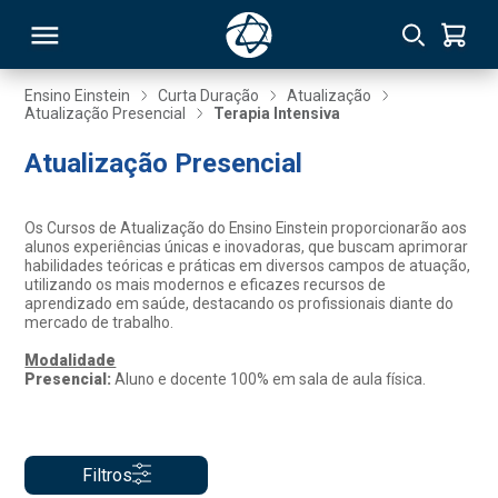
Ensino Einstein
Curta Duração
Atualização
Atualização Presencial
Terapia Intensiva
RSO
Atualização Presencial
TIVAS
Os Cursos de Atualização do Ensino Einstein proporcionarão aos
alunos experiências únicas e inovadoras, que buscam aprimorar
S
IN
habilidades teóricas e práticas em diversos campos de atuação,
utilizando os mais modernos e eficazes recursos de
aprendizado em saúde, destacando os profissionais diante do
ONAL
mercado de trabalho.
Modalidade
Presencial:
Aluno e docente 100% em sala de aula física.
 MBA
Filtros
NTRO