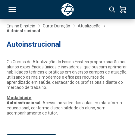
Ensino Einstein
Curta Duração
Atualização
Autoinstrucional
RSO
Autoinstrucional
TIVAS
Os Cursos de Atualização do Ensino Einstein proporcionarão aos
alunos experiências únicas e inovadoras, que buscam aprimorar
S
IN
habilidades teóricas e práticas em diversos campos de atuação,
utilizando os mais modernos e eficazes recursos de
aprendizado em saúde, destacando os profissionais diante do
ONAL
mercado de trabalho.
Modalidade
Autoinstrucional:
Acesso ao video das aulas em plataforma
educacional, conforme disponibilidade do aluno, sem
 MBA
acompanhamento de tutor.
NTRO