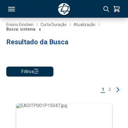
Ensino Einstein
Curta Duração
Atualização
Busca: sistema
x
RSO
Resultado da Busca
TIVAS
S
IN
Filtros
ONAL
1
2
 MBA
NTRO