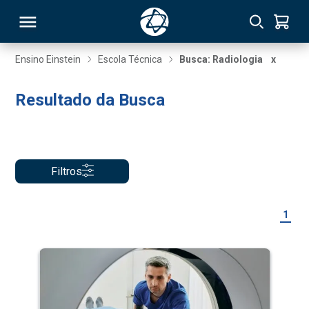
Ensino Einstein
Escola Técnica
Busca: Radiologia
x
RSO
Resultado da Busca
TIVAS
S
IN
Filtros
ONAL
1
 MBA
NTRO