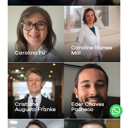
Caroline Gomes
Carolina Fu
Mól
Cristiano
Eder Chaves
Augusto Franke
Pacheco