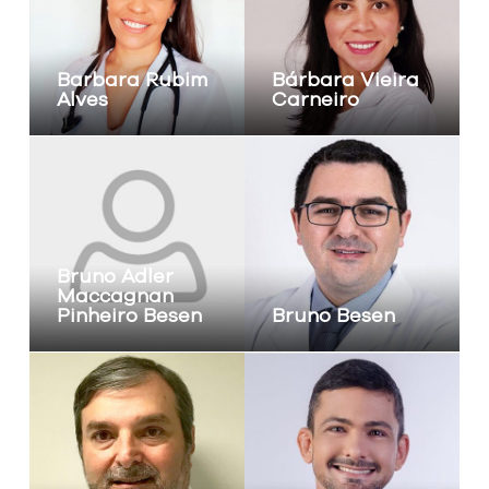
Barbara Rubim
Bárbara Vieira
Alves
Carneiro
Bruno Adler
Maccagnan
Pinheiro Besen
Bruno Besen