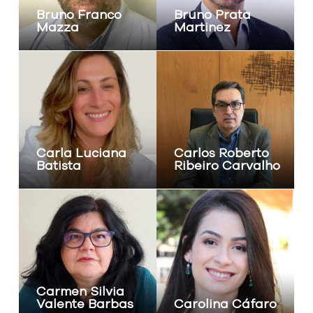
Bruno Franco
Bruno Prata
Mazza
Martinez
Carla Luciana
Carlos Roberto
Batista
Ribeiro Carvalho
Carmen Silvia
Valente Barbas
Carolina Cáfaro