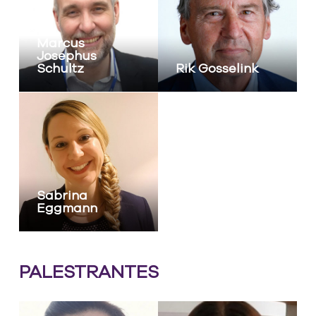
Marcus
Josephus
Schultz
Rik Gosselink
Sabrina
Eggmann
PALESTRANTES