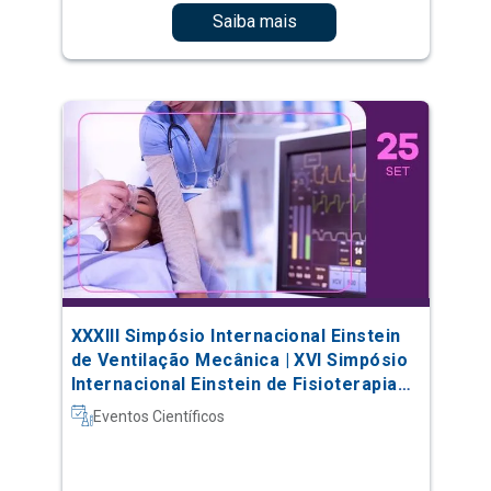
Saiba mais
XXXIII Simpósio Internacional Einstein
de Ventilação Mecânica | XVI Simpósio
Internacional Einstein de Fisioterapia
em Terapia Intensiva
Eventos Científicos