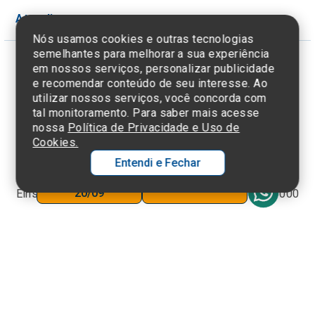
Atendimento
Nós usamos cookies e outras tecnologias
semelhantes para melhorar a sua experiência
em nossos serviços, personalizar publicidade
Termos de Uso e Política de
e recomendar conteúdo de seu interesse. Ao
Privacidade
utilizar nossos serviços, você concorda com
tal monitoramento. Para saber mais acesse
nossa
Política de Privacidade e Uso de
Cookies.
©2025 Einstein Hospital Israelita -
TODOS OS
DIREITOS RESERVADOS
Entendi e Fechar
Inscreva-se até
CNPJ: 60.765.823/0001-30 - Endereço: Av. Albert
Avise-me
20/09
Einstein, 627 - Morumbi - São Paulo - SP - 05652-000
O
C
p
t
a
Wh
N
Fa
li
A
a