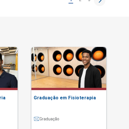
ria
Graduação em Fisioterapia
Gr
Graduação