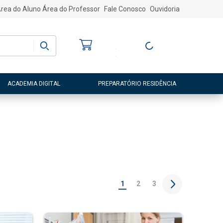
rea do Aluno
Área do Professor
Fale Conosco
Ouvidoria
Bem-vindo
(a)
Entre ou Cadastre-
se
ACADEMIA DIGITAL
PREPARATÓRIO RESIDÊNCIA
1
2
3