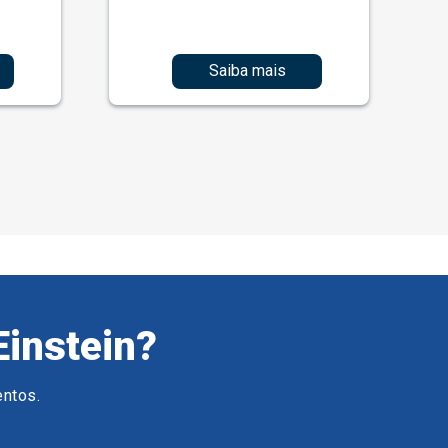
Saiba mais
Einstein?
entos.