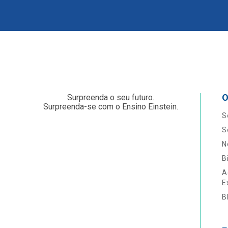
O
Surpreenda o seu futuro.
Surpreenda-se com o Ensino Einstein.
S
S
N
B
A
E
B