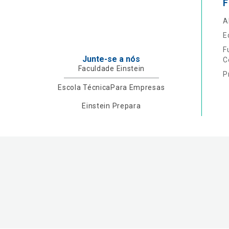
F
A
E
F
Junte-se a nós
C
Faculdade Einstein
P
Escola Técnica
Para Empresas
Einstein Prepara