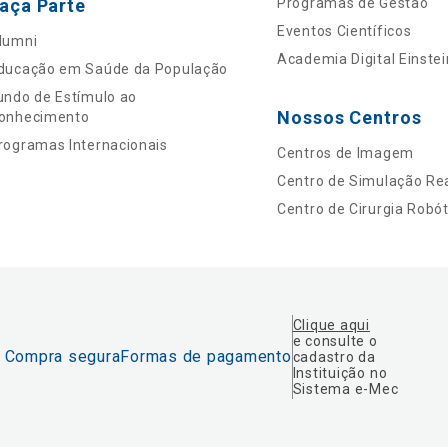
aça Parte
Programas de Gestão
Eventos Científicos
lumni
Academia Digital Einstei
ducação em Saúde da População
undo de Estímulo ao
Nossos Centros
onhecimento
rogramas Internacionais
Centros de Imagem
Centro de Simulação Rea
Centro de Cirurgia Robót
Clique aqui
e consulte o
Compra segura
Formas de pagamento
cadastro da
Instituição no
Sistema e-Mec