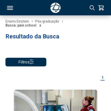
Ensino Einstein
Pós-graduação
Busca: pain school
x
RSO
Resultado da Busca
TIVAS
S
IN
Filtros
ONAL
1
 MBA
NTRO