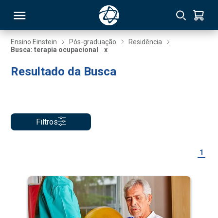
Ensino Einstein
Pós-graduação
Residência
Busca: terapia ocupacional
x
RSO
Resultado da Busca
TIVAS
S
IN
Filtros
ONAL
1
 MBA
NTRO